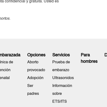
a confidencial y gratuita. Usted es
bortos.
mbarazada
Opciones
Servicios
Para
D
hombres
ínica de
Aborto
Prueba de
ención
provocado
embarazo
enatal
Adopción
Ultrasonidos
Ser
Información
padres
sobre
ETS/ITS