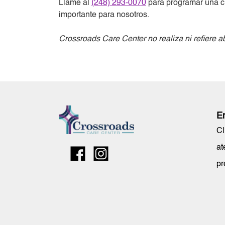
Llame al
(248) 293-0070
para programar una cit
importante para nosotros.
Crossroads Care Center no realiza ni refiere a
E
Cl
at
pr